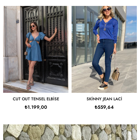
CUT OUT TENSEL ELBISE
SKINNY JEAN LACI
₺1.199,00
₺559,64