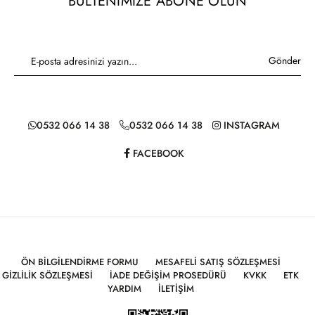
BÜLTENIMIZE ABONE OLUN
Gönder
0532 066 14 38
0532 066 14 38
INSTAGRAM
FACEBOOK
ÖN BILGILENDIRME FORMU
MESAFELI SATIŞ SÖZLEŞMESI
GIZLILIK SÖZLEŞMESI
İADE DEĞIŞIM PROSEDÜRÜ
KVKK
ETK
YARDIM
İLETIŞIM