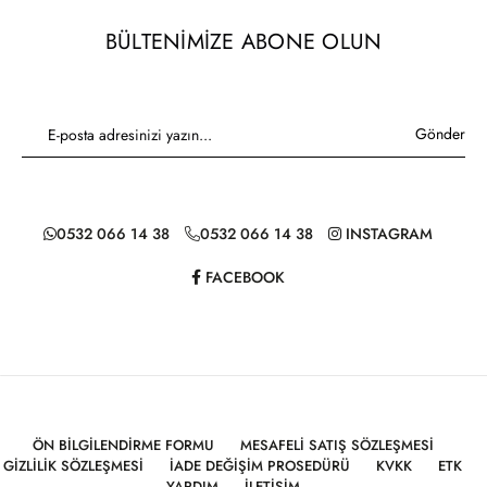
BÜLTENIMIZE ABONE OLUN
Gönder
0532 066 14 38
0532 066 14 38
INSTAGRAM
FACEBOOK
ÖN BILGILENDIRME FORMU
MESAFELI SATIŞ SÖZLEŞMESI
GIZLILIK SÖZLEŞMESI
İADE DEĞIŞIM PROSEDÜRÜ
KVKK
ETK
YARDIM
İLETIŞIM