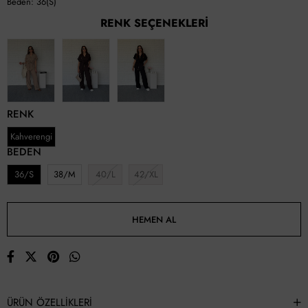
Beden: 36(S)
RENK SEÇENEKLERI
RENK
Kahverengi
BEDEN
36/S
38/M
40/L
42/XL
ÜRÜN ÖZELLIKLERI