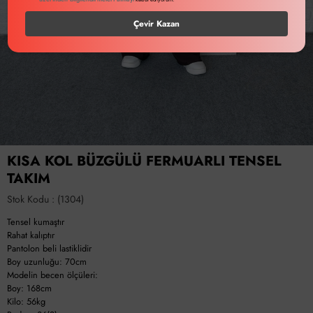
Çevir Kazan
KISA KOL BÜZGÜLÜ FERMUARLI TENSEL
TAKIM
Stok Kodu
(1304)
Tensel kumaştır
Rahat kalıptır
Pantolon beli lastiklidir
Boy uzunluğu: 70cm
Modelin becen ölçüleri:
Boy: 168cm
Kilo: 56kg