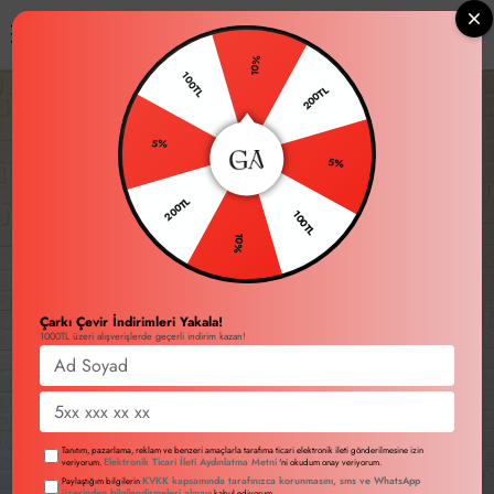
ARA
0
10%
100TL
200TL
5%
5%
200TL
100TL
10%
Çarkı Çevir İndirimleri Yakala!
1000TL üzeri alışverişlerde geçerli indirim kazan!
Tanıtım, pazarlama, reklam ve benzeri amaçlarla tarafıma ticari elektronik ileti gönderilmesine izin
Elektronik Ticari İleti Aydınlatma Metni
veriyorum.
'ni okudum onay veriyorum.
KVKK kapsamında tarafınızca korunmasını, sms ve WhatsApp
Paylaştığım bilgilerin
üzerinden bilgilendirmeleri almayı
kabul ediyorum.